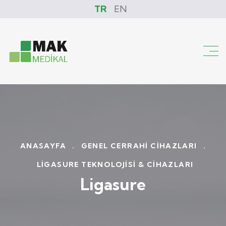
TR
EN
ANASAYFA
.
GENEL CERRAHI CIHAZLARI
.
LIGASURE TEKNOLOJISI & CIHAZLARI
Ligasure