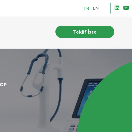
TR
EN
Teklif İste
KOP