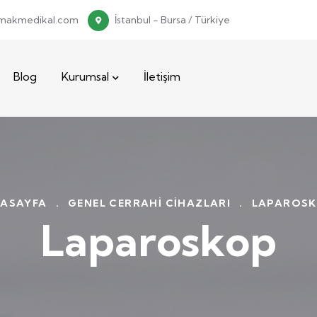
makmedikal.com
İstanbul - Bursa / Türkiye
Blog
Kurumsal
İletişim
ASAYFA
.
GENEL CERRAHI CIHAZLARI
.
LAPAROS
Laparoskop