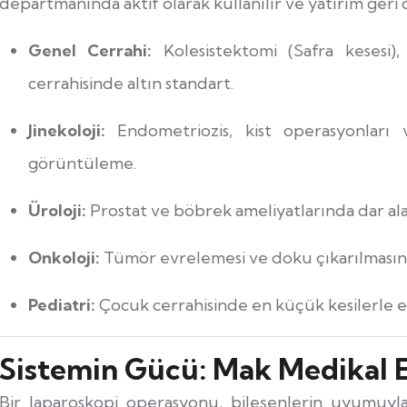
departmanında aktif olarak kullanılır ve yatırım geri
Genel Cerrahi:
Kolesistektomi (Safra kesesi),
cerrahisinde altın standart.
Jinekoloji:
Endometriozis, kist operasyonları v
görüntüleme.
Üroloji:
Prostat ve böbrek ameliyatlarında dar ala
Onkoloji:
Tümör evrelemesi ve doku çıkarılmasınd
Pediatri:
Çocuk cerrahisinde en küçük kesilerle e
Sistemin Gücü: Mak Medikal 
Bir laparoskopi operasyonu, bileşenlerin uyumuyla