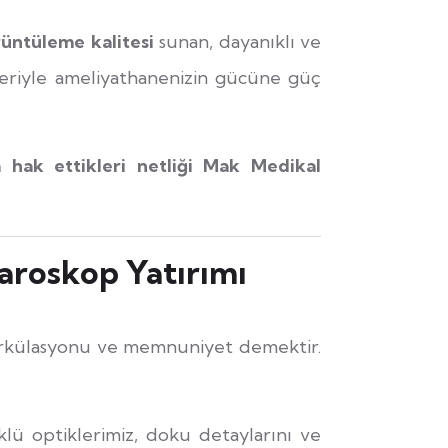
üntüleme kalitesi
sunan, dayanıklı ve
leriyle ameliyathanenizin gücüne güç
a hak ettikleri netliği Mak Medikal
aroskop Yatırımı
 sirkülasyonu ve memnuniyet demektir.
ü optiklerimiz, doku detaylarını ve