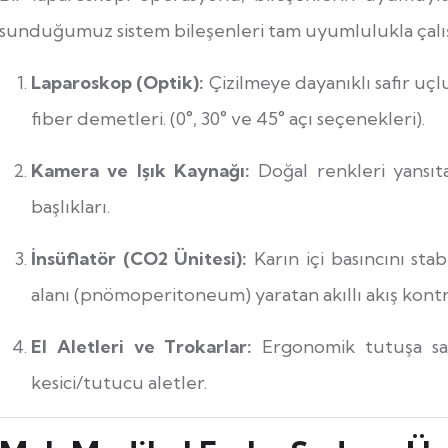
sunduğumuz sistem bileşenleri tam uyumlulukla çalış
Laparoskop (Optik):
Çizilmeye dayanıklı safir uçlu
fiber demetleri. (0°, 30° ve 45° açı seçenekleri).
Kamera ve Işık Kaynağı:
Doğal renkleri yansı
başlıkları.
İnsüflatör (CO2 Ünitesi):
Karın içi basıncını sta
alanı (pnömoperitoneum) yaratan akıllı akış kontr
El Aletleri ve Trokarlar:
Ergonomik tutuşa sahi
kesici/tutucu aletler.