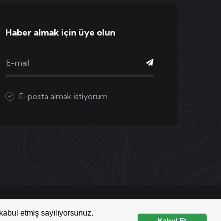
Haber almak için üye olun
E-posta almak istiyorum
kabul etmiş sayılıyorsunuz.
Kabul Et