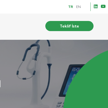
TR
EN
Teklif İste
ı