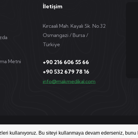
İletişim
Kırcaali Mah. Kayalı Sk. No.32
Osmangazi / Bursa /
zda
Türkiye
tma Metni
+90 216 606 55 66
+90 532 679 78 16
info@makmedikal.com
r
leri kullanıyoruz. Bu siteyi kullanmaya devam ederseniz, bunu 