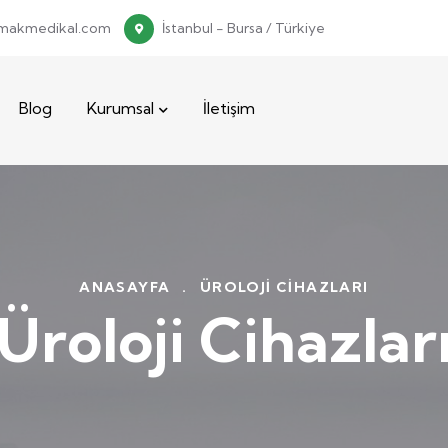
makmedikal.com
İstanbul - Bursa / Türkiye
Blog
Kurumsal
İletişim
ANASAYFA
.
ÜROLOJI CIHAZLARI
Üroloji Cihazlar