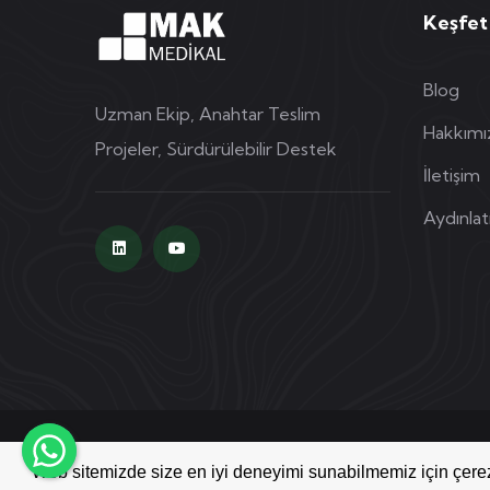
Keşfet
Blog
Uzman Ekip, Anahtar Teslim
Hakkımı
Projeler, Sürdürülebilir Destek
İletişim
Aydınla
Copyright © 2026 Mak Medikal | Tüm Hakları Saklıdı
Web sitemizde size en iyi deneyimi sunabilmemiz için çerez