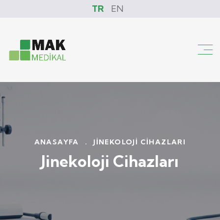
TR
EN
ANASAYFA
.
JINEKOLOJI CIHAZLARI
Jinekoloji Cihazları