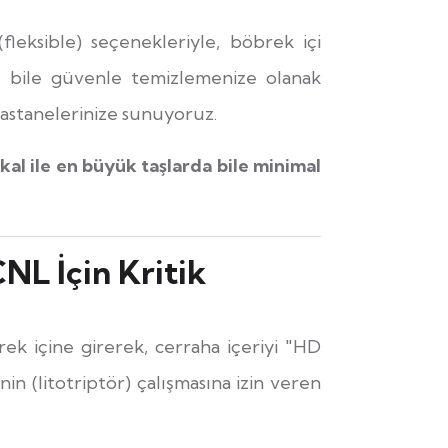
leksible) seçenekleriyle, böbrek içi
rı bile güvenle temizlemenize olanak
hastanelerinize sunuyoruz.
kal ile en büyük taşlarda bile minimal
L İçin Kritik
rek içine girerek, cerraha içeriyi "HD
in (litotriptör) çalışmasına izin veren