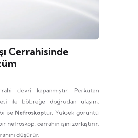
ı Cerrahisinde
özüm
rahi devri kapanmıştır. Perkütan
kesi ile böbreğe doğrudan ulaşım,
bi ise
Nefroskop
tur. Yüksek görüntü
ir nefroskop, cerrahın işini zorlaştırır,
oranını düşürür.