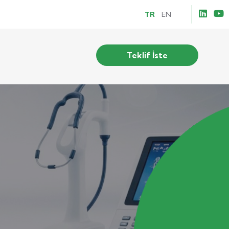
TR
EN
Teklif İste