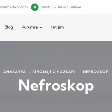
makmedikal.com
İstanbul - Bursa / Türkiye
Blog
Kurumsal
İletişim
ANASAYFA
.
ÜROLOJI CIHAZLARI
.
NEFROSKOP
Nefroskop