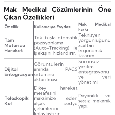
Mak Medikal Çözümlerinin Öne
Çıkan Özellikleri
Mak Medikal
Özellik
Kullanıcıya Faydası
Farkı
Teknisyen
Tek tuşla otomatik
Tam
yorgunluğunu
pozisyonlama
Motorize
azaltan
(Auto-Tracking) ile
Hareket
ergonomik
iş akışını hızlandırır.
tasarım.
Sorunsuz
Görüntülerin
yazılım
Dijital
anında PACS
entegrasyonu
Entegrasyon
sistemine
ve veri
aktarılması.
yönetimi.
Dikey hareket
mesafesini
Dayanıklı ve
Teleskopik
maksimize eder,
sessiz mekanik
Kol
alçak sedye
yapı.
çekimlerini
kolaylaştırır.