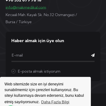
info@makmedikal.com
Kırcaali Mah. Kayalı Sk. No.32 Osmangazi /
Bursa / Türkiye
Haber almak için üye olun
E-posta almak istiyorum
Web sitemizde size en iyi deneyimi
sunabilmemiz için çerezleri kullanıyoruz. Bu
siteyi kullanmaya devam ederseniz, bunu kabul
Copyright © 2026 Mak Medikal | Tüm Hakları Saklıdır
etmiş sayılıyorsunuz.
Daha Fazla Bilgi