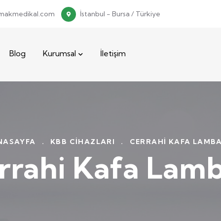
makmedikal.com
İstanbul - Bursa / Türkiye
Blog
Kurumsal
İletişim
NASAYFA
.
KBB CIHAZLARI
.
CERRAHI KAFA LAMBA
rrahi Kafa Lamb