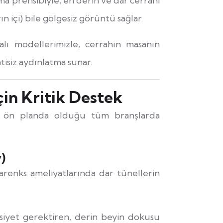
ma prensibiyle, en derin ve dar cerrahi
n içi) bile gölgesiz görüntü sağlar.
lı modellerimizle, cerrahın masanın
tisiz aydınlatma sunar.
çin Kritik Destek
in ön planda olduğu tüm branşlarda
)
larenks ameliyatlarında dar tünellerin
siyet gerektiren, derin beyin dokusu