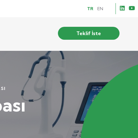
TR
EN
Teklif İste
SI
ası