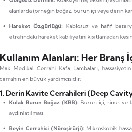
Gölgesiz Derinlik:
Koaksiyel (eş eksenli) aydınlat
alanlarda (örneğin boğaz, burun içi veya derin karı
Hareket Özgürlüğü:
Kablosuz ve hafif batarya
etrafındaki hareket kabiliyetini kısıtlamadan kesin
Kullanım Alanları: Her Branş İ
Mak Medikal Cerrahi Kafa Lambaları, hassasiyet
cerrahın en büyük yardımcısıdır:
1. Derin Kavite Cerrahileri (Deep Cavity
Kulak Burun Boğaz (KBB):
Burun içi, sinüs ve 
aydınlatılması.
Beyin Cerrahisi (Nöroşirürji):
Mikroskobik hassa