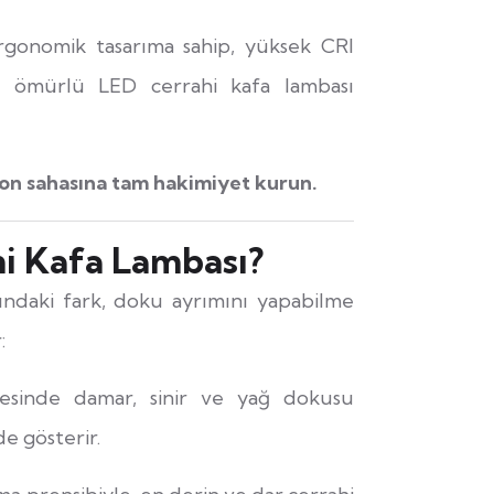
rgonomik tasarıma sahip, yüksek CRI
l ömürlü LED cerrahi kafa lambası
yon sahasına tam hakimiyet kurun.
i Kafa Lambası?
sındaki fark, doku ayrımını yapabilme
:
sinde damar, sinir ve yağ dokusu
de gösterir.