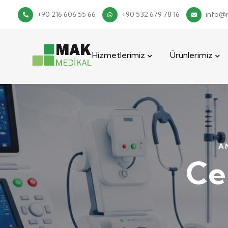
+90 216 606 55 66
+90 532 679 78 16
info@
Hizmetlerimiz
Ürünlerimiz
A
Ce