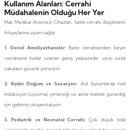
Kullanım Alanları: Cerrahi
Müdahalenin Olduğu Her Yer
Mak Medikal Anestezi Cihazları, farklı cerrahi disiplinlerin
ihtiyaçlarına uyum sağlar:
1. Genel Ameliyathaneler:
Batın cerrahisinden beyin
cerrahisine kadar uzanan geniş yelpazede, uzun süreli
vakaların güvenli yönetimi.
2. Kadın Doğum ve Sezaryen:
Acil durumlarda hızlı
indüksiyon (uyutma) yeteneği ve anne-bebek güvenliği
için gelişmiş oksijenizasyon.
3. Pediatrik ve Neonatal Cerrahi:
Çok düşük tidal
volümlerde (nefes hacmi) bile hassas çalışabilen sensör