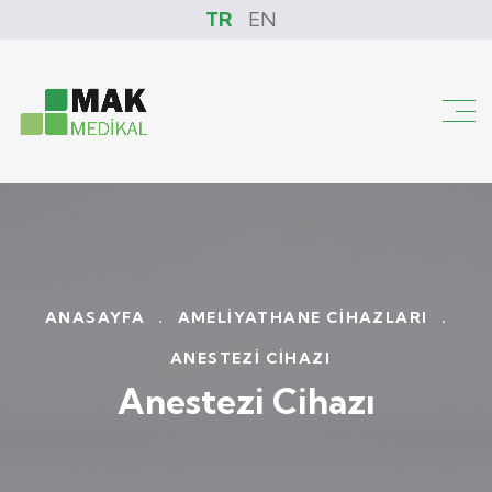
TR
EN
ANASAYFA
.
AMELIYATHANE CIHAZLARI
.
ANESTEZI CIHAZI
Anestezi Cihazı