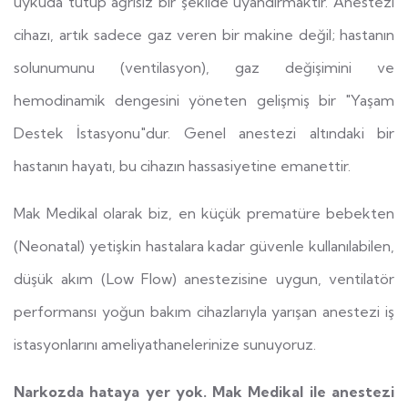
uykuda tutup ağrısız bir şekilde uyandırmaktır. Anestezi
cihazı, artık sadece gaz veren bir makine değil; hastanın
solunumunu (ventilasyon), gaz değişimini ve
hemodinamik dengesini yöneten gelişmiş bir "Yaşam
Destek İstasyonu"dur. Genel anestezi altındaki bir
hastanın hayatı, bu cihazın hassasiyetine emanettir.
Mak Medikal olarak biz, en küçük prematüre bebekten
(Neonatal) yetişkin hastalara kadar güvenle kullanılabilen,
düşük akım (Low Flow) anestezisine uygun, ventilatör
performansı yoğun bakım cihazlarıyla yarışan anestezi iş
istasyonlarını ameliyathanelerinize sunuyoruz.
Narkozda hataya yer yok. Mak Medikal ile anestezi