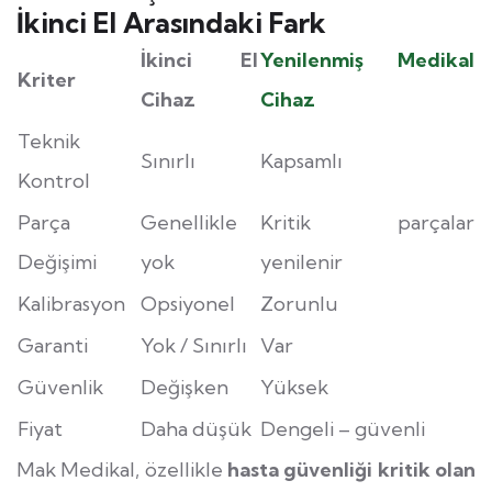
İkinci El Arasındaki Fark
İkinci El
Yenilenmiş Medikal
Kriter
Cihaz
Cihaz
Teknik
Sınırlı
Kapsamlı
Kontrol
Parça
Genellikle
Kritik parçalar
Değişimi
yok
yenilenir
Kalibrasyon
Opsiyonel
Zorunlu
Garanti
Yok / Sınırlı
Var
Güvenlik
Değişken
Yüksek
Fiyat
Daha düşük
Dengeli – güvenli
Mak Medikal, özellikle
hasta güvenliği kritik olan