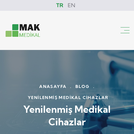
TR
EN
ANASAYFA
.
BLOG
.
YENILENMIŞ MEDIKAL CIHAZLAR
Yenilenmiş Medikal
Cihazlar