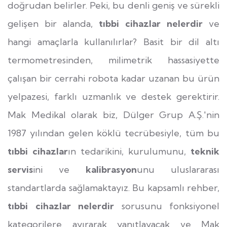
doğrudan belirler. Peki, bu denli geniş ve sürekli
gelişen bir alanda,
tıbbi cihazlar nelerdir
ve
hangi amaçlarla kullanılırlar? Basit bir dil altı
termometresinden, milimetrik hassasiyette
çalışan bir cerrahi robota kadar uzanan bu ürün
yelpazesi, farklı uzmanlık ve destek gerektirir.
Mak Medikal olarak biz, Dülger Grup A.Ş.'nin
1987 yılından gelen köklü tecrübesiyle, tüm bu
tıbbi cihazlar
ın tedarikini, kurulumunu,
teknik
servis
ini ve
kalibrasyon
unu uluslararası
standartlarda sağlamaktayız. Bu kapsamlı rehber,
tıbbi cihazlar nelerdir
sorusunu fonksiyonel
kategorilere ayırarak yanıtlayacak ve Mak