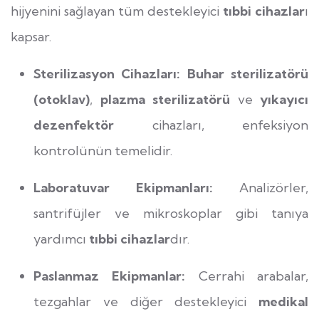
hijyenini sağlayan tüm destekleyici
tıbbi cihazlar
ı
kapsar.
Sterilizasyon Cihazları:
Buhar sterilizatörü
(otoklav)
,
plazma sterilizatörü
ve
yıkayıcı
dezenfektör
cihazları, enfeksiyon
kontrolünün temelidir.
Laboratuvar Ekipmanları:
Analizörler,
santrifüjler ve mikroskoplar gibi tanıya
yardımcı
tıbbi cihazlar
dır.
Paslanmaz Ekipmanlar:
Cerrahi arabalar,
tezgahlar ve diğer destekleyici
medikal